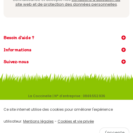
site web et de protection des données personnelles
.
Besoin d'aide ?
Informations
Suivez-nous
La Coccinelle | N° d'entreprise : 0869.552.936
Mentions légales
|
Conditions générales
Ce site internet utilise des cookies pour améliorer l'expérience
Ce site internet utilise des cookies pour améliorer l'expérience
utilisateur.
Conditions d'utilisation du site web et protection des données
personnelles
utilisateur.
Mentions légales
-
Cookies et vie privée
© Copyright 2026 -
E-net Business
, accélérateur d'e-commerce pour
commerçants, indépendants & PME
J'accepte