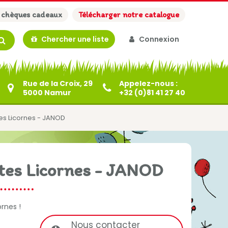
 chèques cadeaux
Télécharger notre catalogue
Chercher une liste
Connexion
Rue de la Croix, 29
Appelez-nous :
5000 Namur
+32 (0)81 41 27 40
ettes Licornes - JANOD
ettes Licornes - JANOD
ornes !
Nous contacter