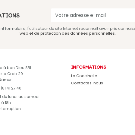
ATIONS
 formulaire, l'utilisateur du site Internet reconnaît avoir pris conna
web et de protection des données personnelles
.
INFORMATIONS
e à bon Dieu SRL
 la Croix 29
La Coccinelle
Namur
Contactez-nous
)81 41 27 40
t du lundi au samedi
 à 18h
nterruption