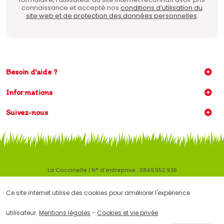
connaissance et accepté nos
conditions d’utilisation du
site web et de protection des données personnelles
.
Besoin d'aide ?
Informations
Suivez-nous
La Coccinelle | N° d'entreprise : 0869.552.936
Mentions légales
|
Conditions générales
Ce site internet utilise des cookies pour améliorer l'expérience
Ce site internet utilise des cookies pour améliorer l'expérience
utilisateur.
Conditions d'utilisation du site web et protection des données
personnelles
utilisateur.
Mentions légales
-
Cookies et vie privée
© Copyright 2026 -
E-net Business
, accélérateur d'e-commerce pour